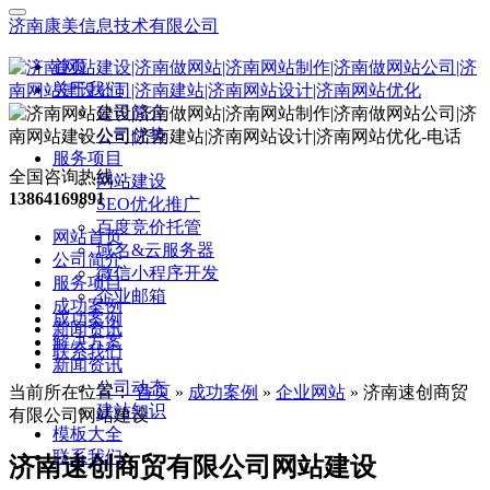
济南康美信息技术有限公司
首页
关于我们
公司简介
公司优势
服务项目
全国咨询热线：
网站建设
13864169891
SEO优化推广
百度竞价托管
网站首页
域名&云服务器
公司简介
微信小程序开发
服务项目
企业邮箱
成功案例
成功案例
新闻资讯
解决方案
联系我们
新闻资讯
公司动态
当前所在位置：
首页
»
成功案例
»
企业网站
»
济南速创商贸
建站知识
有限公司网站建设
模板大全
联系我们
济南速创商贸有限公司网站建设