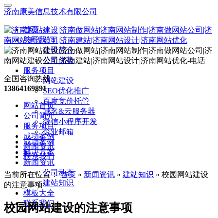
济南康美信息技术有限公司
首页
关于我们
公司简介
公司优势
服务项目
全国咨询热线：
网站建设
13864169891
SEO优化推广
百度竞价托管
网站首页
域名&云服务器
公司简介
微信小程序开发
服务项目
企业邮箱
成功案例
成功案例
新闻资讯
解决方案
联系我们
新闻资讯
公司动态
当前所在位置：
首页
»
新闻资讯
»
建站知识
»
校园网站建设
建站知识
的注意事项
模板大全
联系我们
校园网站建设的注意事项