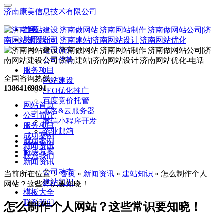
济南康美信息技术有限公司
首页
关于我们
公司简介
公司优势
服务项目
全国咨询热线：
网站建设
13864169891
SEO优化推广
百度竞价托管
网站首页
域名&云服务器
公司简介
微信小程序开发
服务项目
企业邮箱
成功案例
成功案例
新闻资讯
解决方案
联系我们
新闻资讯
公司动态
当前所在位置：
首页
»
新闻资讯
»
建站知识
»
怎么制作个人
建站知识
网站？这些常识要知晓！
模板大全
联系我们
怎么制作个人网站？这些常识要知晓！