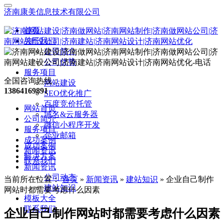
济南康美信息技术有限公司
首页
关于我们
公司简介
公司优势
服务项目
全国咨询热线：
网站建设
13864169891
SEO优化推广
百度竞价托管
网站首页
域名&云服务器
公司简介
微信小程序开发
服务项目
企业邮箱
成功案例
成功案例
新闻资讯
解决方案
联系我们
新闻资讯
公司动态
当前所在位置：
首页
»
新闻资讯
»
建站知识
»
企业自己制作
建站知识
网站时都需要考虑什么因素
模板大全
联系我们
企业自己制作网站时都需要考虑什么因素