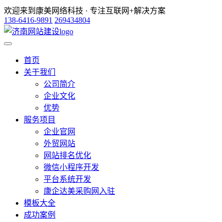
欢迎来到康美网络科技 · 专注互联网+解决方案
138-6416-9891
269434804
首页
关于我们
公司简介
企业文化
优势
服务项目
企业官网
外贸网站
网站排名优化
微信小程序开发
平台系统开发
康企达美采购网入驻
模板大全
成功案例