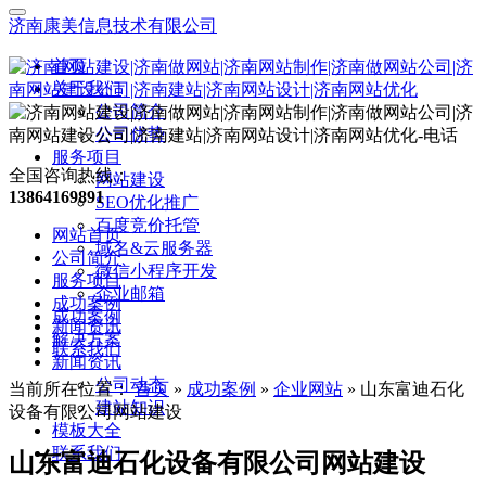
济南康美信息技术有限公司
首页
关于我们
公司简介
公司优势
服务项目
全国咨询热线：
网站建设
13864169891
SEO优化推广
百度竞价托管
网站首页
域名&云服务器
公司简介
微信小程序开发
服务项目
企业邮箱
成功案例
成功案例
新闻资讯
解决方案
联系我们
新闻资讯
公司动态
当前所在位置：
首页
»
成功案例
»
企业网站
»
山东富迪石化
建站知识
设备有限公司网站建设
模板大全
联系我们
山东富迪石化设备有限公司网站建设