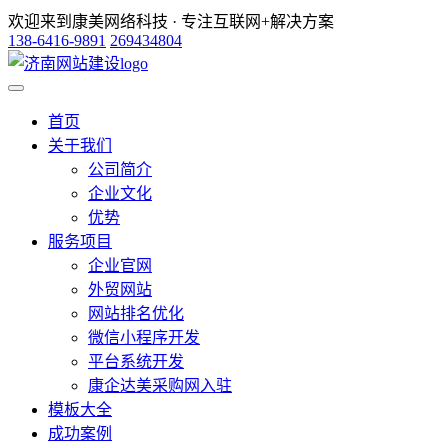
欢迎来到康美网络科技 · 专注互联网+解决方案
138-6416-9891
269434804
首页
关于我们
公司简介
企业文化
优势
服务项目
企业官网
外贸网站
网站排名优化
微信小程序开发
平台系统开发
康企达美采购网入驻
模板大全
成功案例