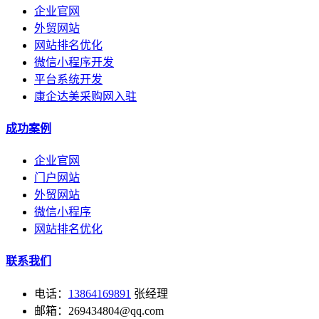
企业官网
外贸网站
网站排名优化
微信小程序开发
平台系统开发
康企达美采购网入驻
成功案例
企业官网
门户网站
外贸网站
微信小程序
网站排名优化
联系我们
电话：
13864169891
张经理
邮箱：269434804@qq.com