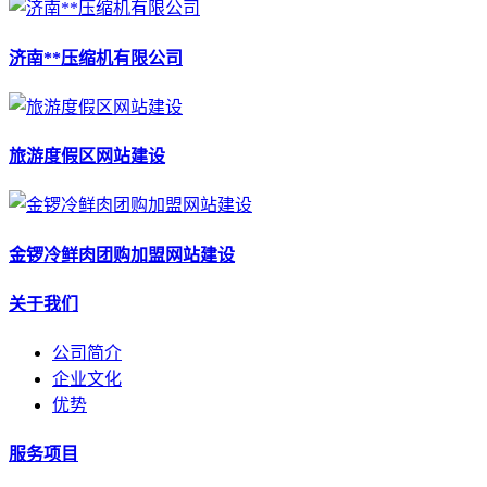
济南**压缩机有限公司
旅游度假区网站建设
金锣冷鲜肉团购加盟网站建设
关于我们
公司简介
企业文化
优势
服务项目