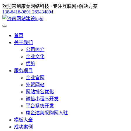
欢迎来到康美网络科技 · 专注互联网+解决方案
138-6416-9891
269434804
首页
关于我们
公司简介
企业文化
优势
服务项目
企业官网
外贸网站
网站排名优化
微信小程序开发
平台系统开发
康企达美采购网入驻
模板大全
成功案例