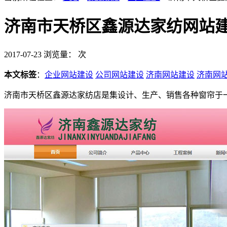
济南市天桥区鑫源达家纺网站
2017-07-23
浏览量：
次
本文标签
：
企业网站建设
公司网站建设
济南网站建设
济南网
济南市天桥区鑫源达家纺店是集设计、生产、销售各种窗帘于