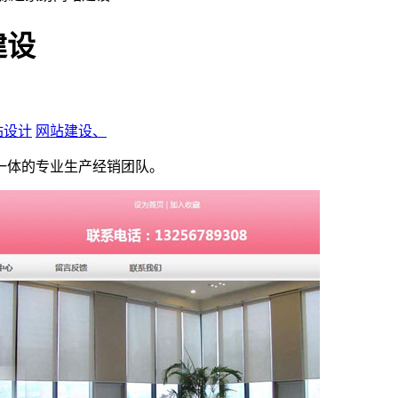
建设
站设计
网站建设、
一体的专业生产经销团队。