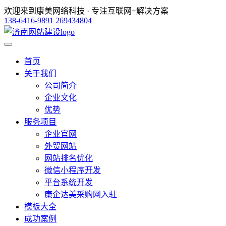
欢迎来到康美网络科技 · 专注互联网+解决方案
138-6416-9891
269434804
首页
关于我们
公司简介
企业文化
优势
服务项目
企业官网
外贸网站
网站排名优化
微信小程序开发
平台系统开发
康企达美采购网入驻
模板大全
成功案例