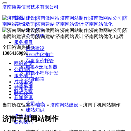
济南康美信息技术有限公司
首页
关于我们
公司简介
公司优势
服务项目
全国咨询热线：
网站建设
13864169891
SEO优化推广
百度竞价托管
网站首页
域名&云服务器
公司简介
微信小程序开发
服务项目
企业邮箱
成功案例
成功案例
新闻资讯
解决方案
联系我们
新闻资讯
公司动态
当前所在位置：
首页
»
济南网站建设
»
济南手机网站制作
建站知识
模板大全
济南手机网站制作
联系我们