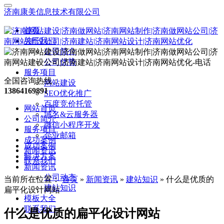
济南康美信息技术有限公司
首页
关于我们
公司简介
公司优势
服务项目
全国咨询热线：
网站建设
13864169891
SEO优化推广
百度竞价托管
网站首页
域名&云服务器
公司简介
微信小程序开发
服务项目
企业邮箱
成功案例
成功案例
新闻资讯
解决方案
联系我们
新闻资讯
公司动态
当前所在位置：
首页
»
新闻资讯
»
建站知识
»
什么是优质的
建站知识
扁平化设计网站
模板大全
联系我们
什么是优质的扁平化设计网站