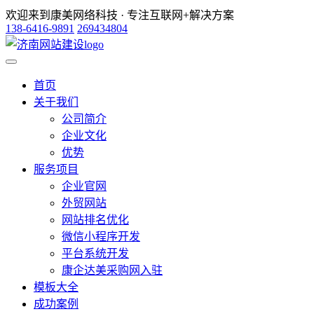
欢迎来到康美网络科技 · 专注互联网+解决方案
138-6416-9891
269434804
首页
关于我们
公司简介
企业文化
优势
服务项目
企业官网
外贸网站
网站排名优化
微信小程序开发
平台系统开发
康企达美采购网入驻
模板大全
成功案例