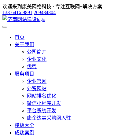
欢迎来到康美网络科技 · 专注互联网+解决方案
138-6416-9891
269434804
首页
关于我们
公司简介
企业文化
优势
服务项目
企业官网
外贸网站
网站排名优化
微信小程序开发
平台系统开发
康企达美采购网入驻
模板大全
成功案例