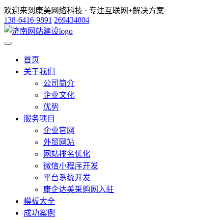
欢迎来到康美网络科技 · 专注互联网+解决方案
138-6416-9891
269434804
首页
关于我们
公司简介
企业文化
优势
服务项目
企业官网
外贸网站
网站排名优化
微信小程序开发
平台系统开发
康企达美采购网入驻
模板大全
成功案例