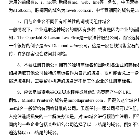
常用的前缀有e、i、net等; 后缀有net、web、line等。例如，中国营销
为it168.com，脉搏网的域名为mweb .com.cn，中华营销网的域名是china
7．用与企业名不同但有相关性的词或词组作域名
一般情况下，企业选取这种域名的原因有多种: 或者是因为企业的
如，The Oppedahl & Larson Law Firm是一家法律服务公司，而
一个很好的例子是Best Diamond
value
公司，这是一家在线销售宝石的零
传，许多顾客也会访问其网站。
8．不要注册其他公司拥有的独特商标名和国际知名企业的商标
如果选取其他公司独特的商标名作为自己的域名，很可能会惹上一身
挑选域名时，需要留心挑选的域名是不是其他企业的注册商标名。
9．应该尽量避免被CGI脚本程序或其他动态页面产生的URL
例如，Minolta Printers的域名是minoltaprinters.com，但键入
.net域名一般留给有网络背景的公司。虽然任何一家公司都可以注
人抢注造成损失的一个解决办法是，对.net域名进行预防性注册，
国内的一些企业包括某些知名公司选择了以.net结尾的域名。例如不少免
遍选择以.com结尾的域名。