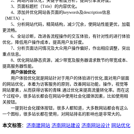
2、网站内容优化，关键字密度分析，提高引擎友好度。
3、页面标题栏（Title）的内容优化。
4、添加并优化网站各页面的keywords及description信息
（META）。
5、分析网站代码，精简结构，减少冗余，使网站性能更优，加载
更流畅。
6、全站诊断，改进各流程操作的交互体验，有针对性的进行体验
优化，降低用户操作成本，提高用户友好度。
7、分析页面访问情况及大众用户操作偏好，作出相应调整，突出
重点信息。
8、优化网站静态资源，减少带宽及服务器请求数节约带宽成本、
提高服务器性能。
用户体验优化
用户体验优化就是网站针对于用户的体验进行优化,面对用户层面
的网站优化，本着为访客服务的原则，改善网站功能，操作，视觉等
网站要素，从而获得访客的青睐.通过优化来提高流量转化率。而在这
个过程中，很多站长都会在网站中使用社会化媒体因素，比如使用相
关按钮。
一提到社会化媒体按钮，很多人都知道，大多数网站都会有这么
一个图标，很多站长都在使用，对网站排名的影响也是非常大的。
本文标签
：
济南建网站
济南网站建设
济南网站设计
网站优化