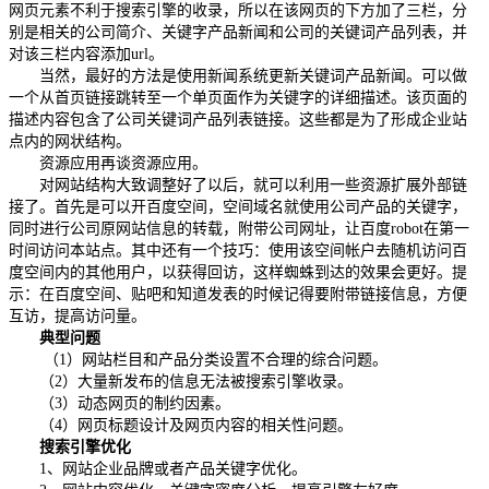
网页元素不利于搜索引擎的收录，所以在该网页的下方加了三栏，分
别是相关的公司简介、关键字产品新闻和公司的关键词产品列表，并
对该三栏内容添加url。
当然，最好的方法是使用新闻系统更新关键词产品新闻。可以做
一个从首页链接跳转至一个单页面作为关键字的详细描述。该页面的
描述内容包含了公司关键词产品列表链接。这些都是为了形成企业站
点内的网状结构。
资源应用再谈资源应用。
对网站结构大致调整好了以后，就可以利用一些资源扩展外部链
接了。首先是可以开百度空间，空间域名就使用公司产品的关键字，
同时进行公司原网站信息的转载，附带公司网址，让百度robot在第一
时间访问本站点。其中还有一个技巧：使用该空间帐户去随机访问百
度空间内的其他用户，以获得回访，这样蜘蛛到达的效果会更好。提
示：在百度空间、贴吧和知道发表的时候记得要附带链接信息，方便
互访，提高访问量。
典型问题
（1）网站栏目和产品分类设置不合理的综合问题。
（2）大量新发布的信息无法被搜索引擎收录。
（3）动态网页的制约因素。
（4）网页标题设计及网页内容的相关性问题。
搜索引擎优化
1、网站企业品牌或者产品关键字优化。