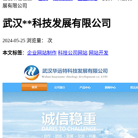
展有限公司
武汉**科技发展有限公司
2024-05-25
浏览量：
次
本文标签
：
企业网站制作
科技公司网站
网站开发