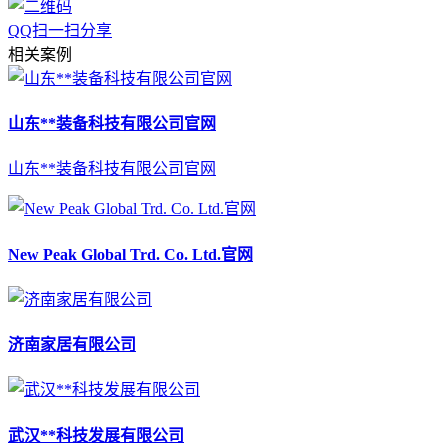
QQ扫一扫分享
相关案例
山东**装备科技有限公司官网
山东**装备科技有限公司官网
New Peak Global Trd. Co. Ltd.官网
济南家居有限公司
武汉**科技发展有限公司