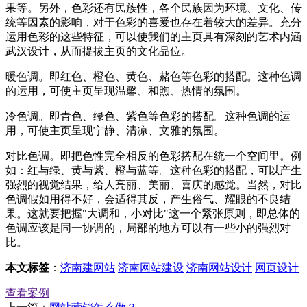
果等。另外，色彩还有民族性，各个民族因为环境、文化、传
统等因素的影响，对于色彩的喜爱也存在着较大的差异。充分
运用色彩的这些特征，可以使我们的主页具有深刻的艺术内涵
武汉设计，从而提拔主页的文化品位。
暖色调。即红色、橙色、黄色、赭色等色彩的搭配。这种色调
的运用，可使主页呈现温馨、和煦、热情的氛围。
冷色调。即青色、绿色、紫色等色彩的搭配。这种色调的运
用，可使主页呈现宁静、清凉、文雅的氛围。
对比色调。即把色性完全相反的色彩搭配在统一个空间里。例
如：红与绿、黄与紫、橙与蓝等。这种色彩的搭配，可以产生
强烈的视觉结果，给人亮丽、美丽、喜庆的感觉。当然，对比
色调假如用得不好，会适得其反，产生俗气、耀眼的不良结
果。这就要把握"大调和，小对比"这一个紧张原则，即总体的
色调应该是同一协调的，局部的地方可以有一些小的强烈对
比。
本文标签
：
济南建网站
济南网站建设
济南网站设计
网页设计
查看案例