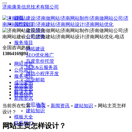
济南康美信息技术有限公司
首页
关于我们
公司简介
公司优势
服务项目
全国咨询热线：
网站建设
13864169891
SEO优化推广
百度竞价托管
网站首页
域名&云服务器
公司简介
微信小程序开发
服务项目
企业邮箱
成功案例
成功案例
新闻资讯
解决方案
联系我们
新闻资讯
公司动态
当前所在位置：
首页
»
新闻资讯
»
建站知识
»
网站主页怎样
建站知识
设计？
模板大全
联系我们
网站主页怎样设计？