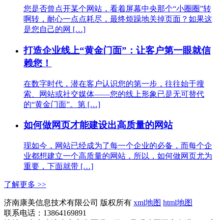
您是否曾点开某个网站，看着屏幕中央那个“小圈圈”转
啊转，耐心一点点耗尽，最终烦躁地关掉页面？如果这
是您自己的网 […]
打造企业线上“黄金门面”：让客户第一眼就信
赖您！
在数字时代，潜在客户认识您的第一步，往往始于搜
索、网站或社交媒体——您的线上形象已是无可替代
的“黄金门面”。第 […]
如何做网页才能建设出高质量的网站
现如今，网站已经成为了每一个企业的必备，而每个企
业都想建立一个高质量的网站，所以，如何做网页尤为
重要，下面就带 […]
了解更多 >>
济南康美信息技术有限公司 版权所有
xml地图
html地图
联系电话：13864169891