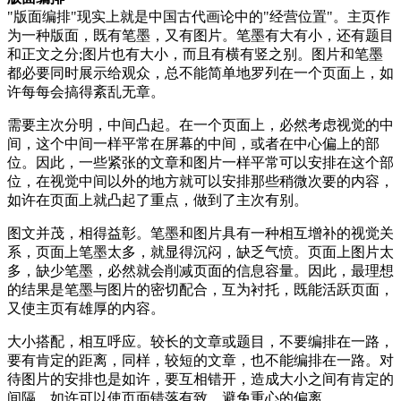
"版面编排"现实上就是中国古代画论中的"经营位置"。主页作
为一种版面，既有笔墨，又有图片。笔墨有大有小，还有题目
和正文之分;图片也有大小，而且有横有竖之别。图片和笔墨
都必要同时展示给观众，总不能简单地罗列在一个页面上，如
许每每会搞得紊乱无章。
需要主次分明，中间凸起。在一个页面上，必然考虑视觉的中
间，这个中间一样平常在屏幕的中间，或者在中心偏上的部
位。因此，一些紧张的文章和图片一样平常可以安排在这个部
位，在视觉中间以外的地方就可以安排那些稍微次要的内容，
如许在页面上就凸起了重点，做到了主次有别。
图文并茂，相得益彰。笔墨和图片具有一种相互增补的视觉关
系，页面上笔墨太多，就显得沉闷，缺乏气愤。页面上图片太
多，缺少笔墨，必然就会削减页面的信息容量。因此，最理想
的结果是笔墨与图片的密切配合，互为衬托，既能活跃页面，
又使主页有雄厚的内容。
大小搭配，相互呼应。较长的文章或题目，不要编排在一路，
要有肯定的距离，同样，较短的文章，也不能编排在一路。对
待图片的安排也是如许，要互相错开，造成大小之间有肯定的
间隔，如许可以使页面错落有致，避免重心的偏离。