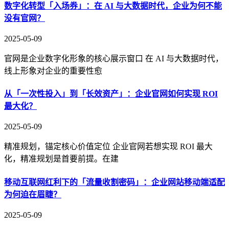
数字化转型「入场券」：在 AI 与大数据时代，企业为何不能
没有官网？
2025-05-09
官网是企业数字化形象的核心展示窗口 在 AI 与大数据时代，
线上形象对企业的重要性愈
从「一次性投入」到「长效资产」：企业官网如何实现 ROI
最大化？
2025-05-09
精准规划，锚定核心价值定位 企业官网若想实现 ROI 最大
化，精准规划是首要前提。在建
移动互联网红利下的「流量收割密码」：企业网站移动端适配
为何迫在眉睫？
2025-05-09