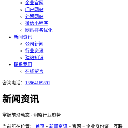
企业官网
门户网站
外贸网站
微信小程序
网站排名优化
新闻资讯
公司新闻
行业资讯
建站知识
联系我们
在线留言
咨询电话：
13864169891
新闻资讯
掌握前沿动态 · 洞察行业趋势
当前所在位置：
首页
»
新闻资讯
»
官网 = 企业身份证！互联