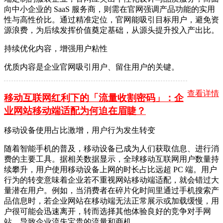
向中小企业的 SaaS 服务商，则需在官网强调产品功能的实用
性与高性价比。通过精准定位，官网能吸引目标用户，避免资
源浪费，为后续发挥价值奠定基础，从源头提升投入产出比。
持续优化内容，增强用户粘性
优质内容是企业官网吸引用户、留住用户的关键。
查看详情
移动互联网红利下的「流量收割密码」：企
业网站移动端适配为何迫在眉睫？
移动设备使用占比激增，用户行为发生转变
随着智能手机的普及，移动设备已成为人们获取信息、进行消
费的主要工具。据相关数据显示，全球移动互联网用户数量持
续攀升，用户使用移动设备上网的时长占比远超 PC 端。用户
行为的转变意味着企业若不重视网站移动端适配，就会错过大
量潜在用户。例如，当消费者在碎片化时间里通过手机搜索产
品信息时，若企业网站在移动端无法正常展示或加载缓慢，用
户很可能会迅速离开，转而选择其他体验良好的竞争对手网
站，导致企业流失宝贵的流量和商机。