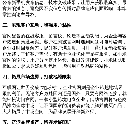
公布新手机发布信息、技术突破成果，让用户获取最真实、最
官方的消息，避免因不实信息传播对品牌造成负面影响，牢牢
掌控舆论主导权。
三、实现客户互动，增强用户粘性
官网配备的在线客服、留言板、论坛等互动功能，为企业与客
户搭建起沟通桥梁。客户在浏览官网时遇到问题可随时咨询，
企业及时回复解答，提升客户满意度。同时，通过互动收集客
户反馈，了解客户需求，有助于企业优化产品与服务。如小米
官网的论坛，用户分享使用体验、提出改进建议，小米团队积
极回应，形成良好互动氛围，增强用户对品牌的粘性。
四、拓展市场边界，打破地域限制
互联网让世界变成 “地球村”，企业官网则是企业跨越地域界
限的利器。无论客户身处国内还是国外，只要有网络连接，就
能轻松访问官网。一家小型跨境电商企业，借助官网将特色商
品推向全球市场，让不同国家的消费者都能了解并购买产品，
大大拓展了市场空间，为品牌发展开辟新路径。
五、沉淀品牌资产，留存发展印记