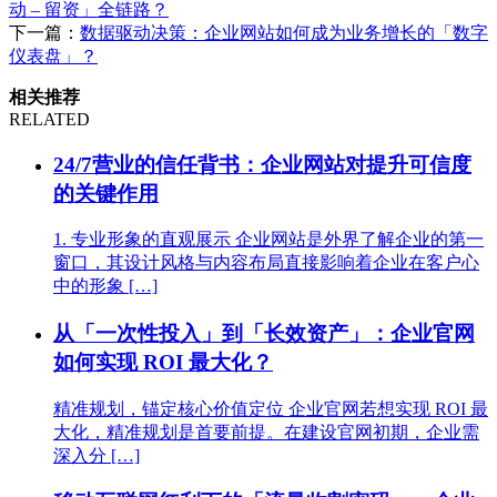
动 – 留资」全链路？
下一篇：
数据驱动决策：企业网站如何成为业务增长的「数字
仪表盘」？
相关推荐
RELATED
24/7营业的信任背书：企业网站对提升可信度
的关键作用
1. 专业形象的直观展示 企业网站是外界了解企业的第一
窗口，其设计风格与内容布局直接影响着企业在客户心
中的形象 […]
从「一次性投入」到「长效资产」：企业官网
如何实现 ROI 最大化？
精准规划，锚定核心价值定位 企业官网若想实现 ROI 最
大化，精准规划是首要前提。在建设官网初期，企业需
深入分 […]