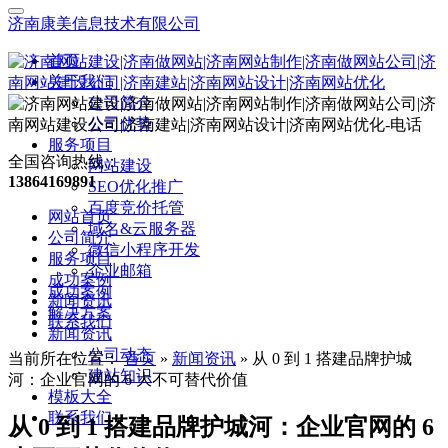
济南康美信息技术有限公司
首页
关于我们
公司简介
公司优势
服务项目
全国咨询热线：
网站建设
13864169891
SEO优化推广
百度竞价托管
网站首页
域名&云服务器
公司简介
微信小程序开发
服务项目
企业邮箱
成功案例
成功案例
新闻资讯
解决方案
联系我们
新闻资讯
公司动态
当前所在位置：
首页
»
新闻资讯
»
从 0 到 1 搭建品牌护城
建站知识
河：企业官网的 6 大不可替代价值
模板大全
联系我们
从 0 到 1 搭建品牌护城河：企业官网的 6