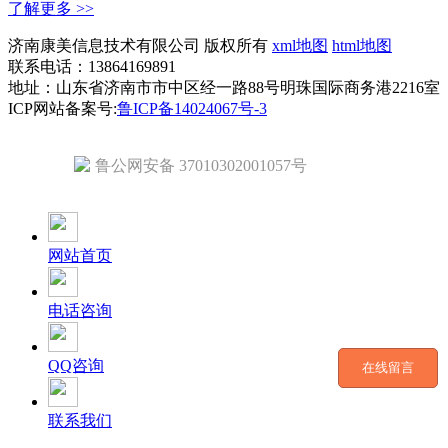
了解更多 >>
济南康美信息技术有限公司 版权所有
xml地图
html地图
联系电话：13864169891
地址：山东省济南市市中区经一路88号明珠国际商务港2216室
ICP网站备案号:
鲁ICP备14024067号-3
鲁公网安备 37010302001057号
网站首页
电话咨询
QQ咨询
在线留言
联系我们