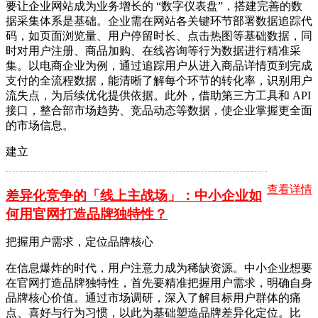
要让企业网站成为业务增长的 “数字仪表盘”，搭建完善的数
据采集体系是基础。企业需在网站各关键环节部署数据追踪代
码，如页面浏览量、用户停留时长、点击热图等基础数据，同
时对用户注册、商品加购、在线咨询等行为数据进行精准采
集。以电商企业为例，通过追踪用户从进入商品详情页到完成
支付的全流程数据，能清晰了解每个环节的转化率，识别用户
流失点，为后续优化提供依据。此外，借助第三方工具和 API
接口，整合部市场趋势、竞品动态等数据，使企业掌握更全面
的市场信息。
建立
查看详情
差异化竞争的「线上主战场」：中小企业如
何用官网打造品牌独特性？
把握用户需求，定位品牌核心
在信息爆炸的时代，用户注意力成为稀缺资源。中小企业想要
在官网打造品牌独特性，首先要精准把握用户需求，明确自身
品牌核心价值。通过市场调研，深入了解目标用户群体的痛
点、喜好与行为习惯，以此为基础塑造品牌差异化定位。比