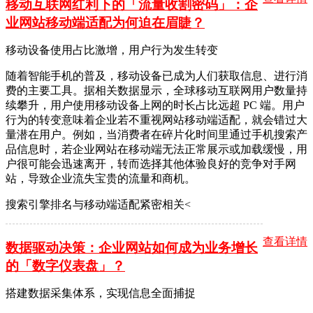
移动互联网红利下的「流量收割密码」：企
业网站移动端适配为何迫在眉睫？
移动设备使用占比激增，用户行为发生转变
随着智能手机的普及，移动设备已成为人们获取信息、进行消
费的主要工具。据相关数据显示，全球移动互联网用户数量持
续攀升，用户使用移动设备上网的时长占比远超 PC 端。用户
行为的转变意味着企业若不重视网站移动端适配，就会错过大
量潜在用户。例如，当消费者在碎片化时间里通过手机搜索产
品信息时，若企业网站在移动端无法正常展示或加载缓慢，用
户很可能会迅速离开，转而选择其他体验良好的竞争对手网
站，导致企业流失宝贵的流量和商机。
搜索引擎排名与移动端适配紧密相关<
查看详情
数据驱动决策：企业网站如何成为业务增长
的「数字仪表盘」？
搭建数据采集体系，实现信息全面捕捉