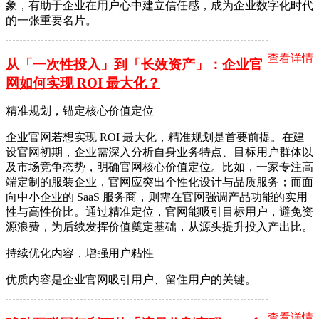
象，有助于企业在用户心中建立信任感，成为企业数字化时代
的一张重要名片。
查看详情
从「一次性投入」到「长效资产」：企业官
网如何实现 ROI 最大化？
精准规划，锚定核心价值定位
企业官网若想实现 ROI 最大化，精准规划是首要前提。在建
设官网初期，企业需深入分析自身业务特点、目标用户群体以
及市场竞争态势，明确官网核心价值定位。比如，一家专注高
端定制的服装企业，官网应突出个性化设计与品质服务；而面
向中小企业的 SaaS 服务商，则需在官网强调产品功能的实用
性与高性价比。通过精准定位，官网能吸引目标用户，避免资
源浪费，为后续发挥价值奠定基础，从源头提升投入产出比。
持续优化内容，增强用户粘性
优质内容是企业官网吸引用户、留住用户的关键。
查看详情