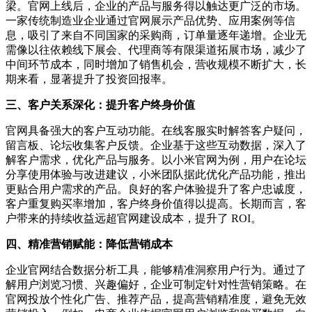
梁。官网上线后，企业的产品与服务得以触达更广泛的市场。
一家传统制造业企业通过官网展示产品优势、应用案例等信
息，吸引了来自不同国家的采购商，订单量逐年递增。企业无
需像以往依赖线下展会、代理商等有限渠道拓展市场，减少了
中间环节成本，同时增加了销售机会，营收规模不断扩大，长
期来看，显著提升了投资回报率。
三、客户关系深化：提升客户终身价值
官网具备强大的客户互动功能。在线客服实时解答客户疑问，
留言板、论坛收集客户反馈。企业基于这些互动数据，深入了
解客户需求，优化产品与服务。以小米官网为例，用户在论坛
分享使用体验与改进建议，小米团队据此优化产品功能，推出
更贴合用户需求的产品。良好的客户体验提升了客户忠诚度，
客户重复购买率增加，客户终身价值得以提高。长期而言，客
户带来的持续收益远超官网建设成本，提升了 ROI。
四、精准营销赋能：降低营销成本
企业官网结合数据分析工具，能够精准洞察用户行为。通过了
解用户浏览习惯、兴趣偏好，企业可制定针对性营销策略。在
官网投放个性化广告、推荐产品，提高营销精准度，避免无效