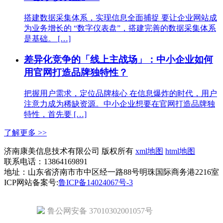
搭建数据采集体系，实现信息全面捕捉 要让企业网站成
为业务增长的 “数字仪表盘”，搭建完善的数据采集体系
是基础。 […]
差异化竞争的「线上主战场」：中小企业如何
用官网打造品牌独特性？
把握用户需求，定位品牌核心 在信息爆炸的时代，用户
注意力成为稀缺资源。中小企业想要在官网打造品牌独
特性，首先要 […]
了解更多 >>
济南康美信息技术有限公司 版权所有
xml地图
html地图
联系电话：13864169891
地址：山东省济南市市中区经一路88号明珠国际商务港2216室
ICP网站备案号:
鲁ICP备14024067号-3
鲁公网安备 37010302001057号