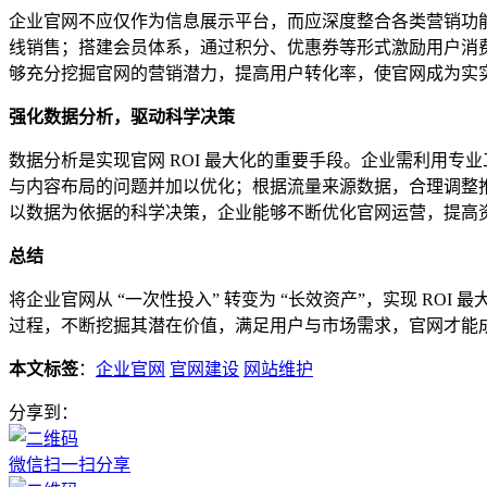
企业官网不应仅作为信息展示平台，而应深度整合各类营销功
线销售；搭建会员体系，通过积分、优惠券等形式激励用户消
够充分挖掘官网的营销潜力，提高用户转化率，使官网成为实实
强化数据分析，驱动科学决策
数据分析是实现官网 ROI 最大化的重要手段。企业需利用
与内容布局的问题并加以优化；根据流量来源数据，合理调整
以数据为依据的科学决策，企业能够不断优化官网运营，提高资源
总结
将企业官网从 “一次性投入” 转变为 “长效资产”，实现 
过程，不断挖掘其潜在价值，满足用户与市场需求，官网才能
本文标签
：
企业官网
官网建设
网站维护
分享到：
微信扫一扫分享