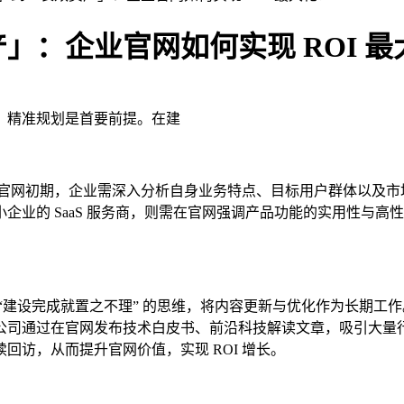
」：企业官网如何实现 ROI 最
化，精准规划是首要前提。在建
建设官网初期，企业需深入分析自身业务特点、目标用户群体以及
企业的 SaaS 服务商，则需在官网强调产品功能的实用性与
“建设完成就置之不理” 的思维，将内容更新与优化作为长期工
公司通过在官网发布技术白皮书、前沿科技解读文章，吸引大量
访，从而提升官网价值，实现 ROI 增长。