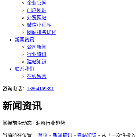
企业官网
门户网站
外贸网站
微信小程序
网站排名优化
新闻资讯
公司新闻
行业资讯
建站知识
联系我们
在线留言
咨询电话：
13864169891
新闻资讯
掌握前沿动态 · 洞察行业趋势
当前所在位置：
首页
»
新闻资讯
»
建站知识
»
从「一次性投入