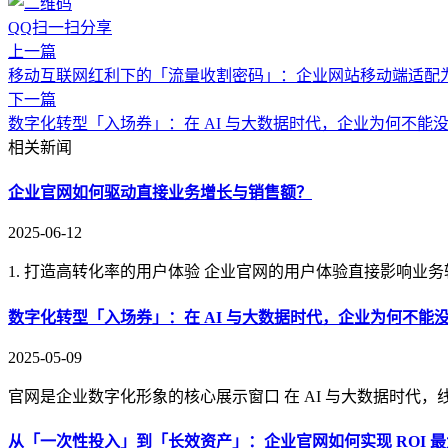
QQ扫一扫分享
上一篇
移动互联网红利下的「流量收割密码」：企业网站移动端适配
下一篇
数字化转型「入场券」：在 AI 与大数据时代，企业为何不能
相关新闻
企业官网如何驱动直接业务增长与销售额？
2025-06-12
1. 打造高转化率的用户体验 企业官网的用户体验直接影响业
数字化转型「入场券」：在 AI 与大数据时代，企业为何不能
2025-05-09
官网是企业数字化形象的核心展示窗口 在 AI 与大数据时代
从「一次性投入」到「长效资产」：企业官网如何实现 ROI 