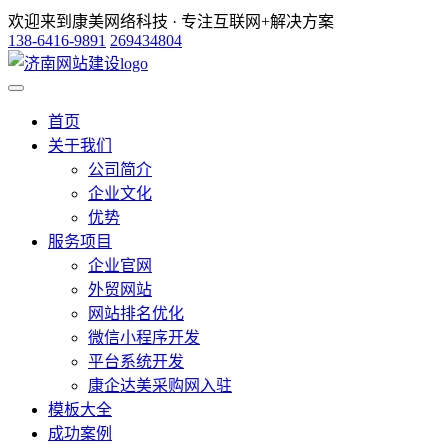
欢迎来到康美网络科技 · 专注互联网+解决方案
138-6416-9891
269434804
首页
关于我们
公司简介
企业文化
优势
服务项目
企业官网
外贸网站
网站排名优化
微信小程序开发
平台系统开发
康企达美采购网入驻
模板大全
成功案例