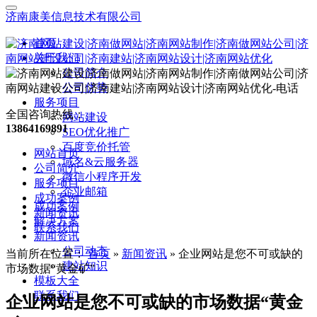
济南康美信息技术有限公司
首页
关于我们
公司简介
公司优势
服务项目
全国咨询热线：
网站建设
13864169891
SEO优化推广
百度竞价托管
网站首页
域名&云服务器
公司简介
微信小程序开发
服务项目
企业邮箱
成功案例
成功案例
新闻资讯
解决方案
联系我们
新闻资讯
公司动态
当前所在位置：
首页
»
新闻资讯
»
企业网站是您不可或缺的
建站知识
市场数据“黄金矿”
模板大全
联系我们
企业网站是您不可或缺的市场数据“黄金