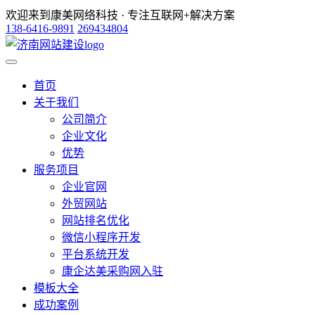
欢迎来到康美网络科技 · 专注互联网+解决方案
138-6416-9891
269434804
首页
关于我们
公司简介
企业文化
优势
服务项目
企业官网
外贸网站
网站排名优化
微信小程序开发
平台系统开发
康企达美采购网入驻
模板大全
成功案例