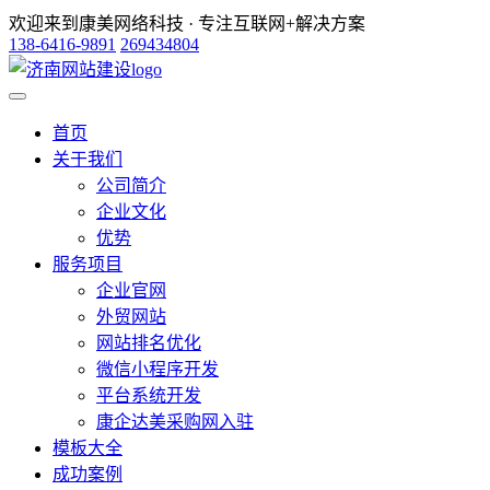
欢迎来到康美网络科技 · 专注互联网+解决方案
138-6416-9891
269434804
首页
关于我们
公司简介
企业文化
优势
服务项目
企业官网
外贸网站
网站排名优化
微信小程序开发
平台系统开发
康企达美采购网入驻
模板大全
成功案例