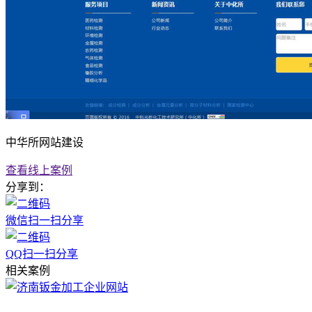
中华所网站建设
查看线上案例
分享到：
微信扫一扫分享
QQ扫一扫分享
相关案例