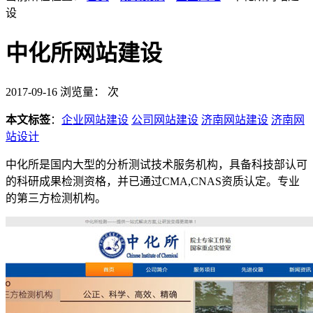
设
中化所网站建设
2017-09-16
浏览量：
次
本文标签
：
企业网站建设
公司网站建设
济南网站建设
济南网
站设计
中化所是国内大型的分析测试技术服务机构，具备科技部认可
的科研成果检测资格，并已通过CMA,CNAS资质认定。专业
的第三方检测机构。