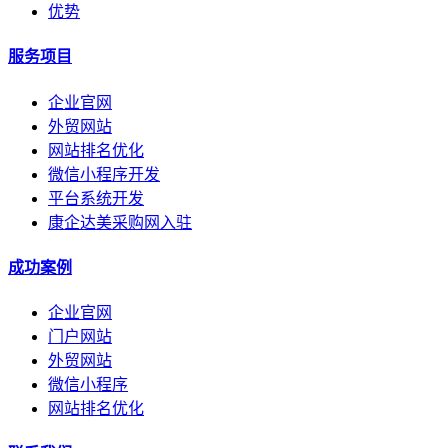
优势
服务项目
企业官网
外贸网站
网站排名优化
微信小程序开发
平台系统开发
康企达美采购网入驻
成功案例
企业官网
门户网站
外贸网站
微信小程序
网站排名优化