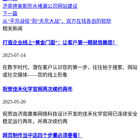
济南德美斯防水堵漏公司网站建设
下一篇
从“平京战役”到“天京大战”，双方在找各自的软肋
相关新闻
打造企业线上“黄金门面”：让客户第一眼就信赖您！
2025-07-14
在数字时代，潜在客户认识您的第一步，往往始于搜索、网站
或社交媒体——您的线上形象
祝贺佳禾化学官网再次续约两年
2025-05-20
祝贺由济南康美网络科技设计开发的佳禾化学官网已连续安全
稳定运行两年，并再次续约两
网页制作当中这四个步骤必须要看！