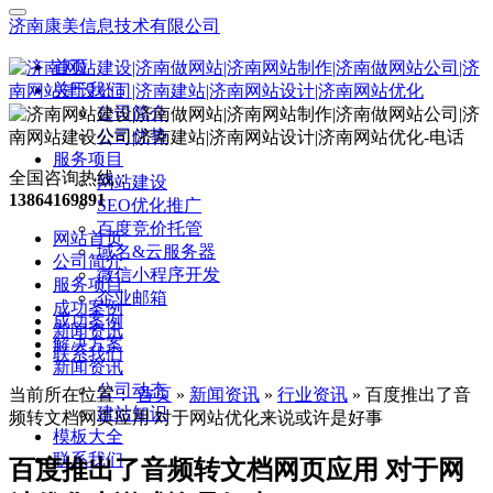
济南康美信息技术有限公司
首页
关于我们
公司简介
公司优势
服务项目
全国咨询热线：
网站建设
13864169891
SEO优化推广
百度竞价托管
网站首页
域名&云服务器
公司简介
微信小程序开发
服务项目
企业邮箱
成功案例
成功案例
新闻资讯
解决方案
联系我们
新闻资讯
公司动态
当前所在位置：
首页
»
新闻资讯
»
行业资讯
»
百度推出了音
建站知识
频转文档网页应用 对于网站优化来说或许是好事
模板大全
联系我们
百度推出了音频转文档网页应用 对于网