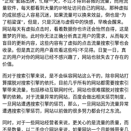
“正规”套路出牌，忙碌一天，不过才得到甚微的流量，而用流
量软件，每天都看到大量的IP地址访问自己的网站，那种虚拟
的成就感让人容易沉迷，如果流量可以换来效益，倒也是“为
了稻粱谋”，但是，只是沉迷与虚假中的快感，早晚会醒来。
网站每天有虚拟点击时，看着数据你也许还会怡然自得，这是
噩梦的开始。此时你无法正确分析真正用户的需求，从而每天
盲目的更新内容，这些内容有了虚拟的点击流量搜索引擎也会
收录。但是真正的用户喜欢看这些吗?不见得。日复一日，真
正的用户对你的网站已经不感兴趣了，网站也就失去了存在的
价值。
而对于搜索引擎来说，是不会纵容网站这么干的，除非网站打
算摆脱对搜索引擎的依托，目前几乎所有的网站都需要搜索引
擎带来流量，包括移动互联网时代，网站也很难摆脱对搜索引
擎的依赖。对于流量异常的网站，百度会做出相关惩罚制度，
一旦网站遭遇搜索引擎的惩罚，那么，一旦网站因为流量异常
遭遇搜索引擎惩罚，网站以前做的很多努力都会付之东流。
同时，对于一些网站经营者来说，更关心的是流量的质量，而
不是数量，以二手中介网站来说，如果网站一个月能够带来几