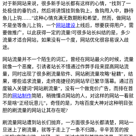
对于新网站来说，很多新手站长都有这样的心情，“找到了一
处极佳的垂钓点，然后将诱饵挂到鱼钩上，鱼钩甩入中，静待
鱼儿上钩……”这种心情充满无数期盼和希望，然而，做网站
不是坐等鱼儿上钩，一个
网站建设
上线后，想要获得用户，需
要做推广，以此获得一定的流量!可很多站长纠结的是，多少
流量才适合网站，如果没有一个度，网站优化很容易误入歧
途。
网站流量并不一个陌生的词汇，曾经在网站最火的时候，流量
就像一个恶魔，引诱者站长不惜通过作弊手段来提高网站流
量，同时出现了很多刷流量软件、网站刷流量攻略“秘籍”，结
果，哪些追求流量，走终南捷径的网站早已繁华落幕。通过百
度输入关键词“网站刷流量”，没有一个做竞价广告，而排在首
页的
网站制作
简陋，稍微懂点网站的人，对这样的网站一看就
不是啥“正经玩意儿”，奇怪的是，为啥百度大神对这种明目张
胆的刷流量的网站让其存在呢?
刷流量网站遭到站长们抛弃，一方面很多站长都清楚，网站一
旦迷上了刷流量，就等于走上了一条不归路，辛辛苦苦的按