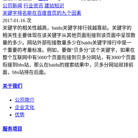
公司新闻
行业资讯
建站知识
关键字排名能在百度首页的九个因素
2017-01-16
次
关键字的相关性越高，baidu关键字排行就越靠前。关键字的
相关性主要体现在该关键字从其他页面衔接到该页面中呈现数
量的多少。网站外部衔接数量多少在baidu关键字排行中是一
个重要的考量标准。例如，要做“贝多分”这个关键字，如果在
整个互联网中有5000个页面衔接到贝多分网站，有3000个页面
衔接到bbs站，那么在baidu的搜索结果中，贝多分网站就排前
面，bbs站排在后面。
关于我们
公司简介
企业文化
优势
服务项目