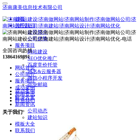
济南康美信息技术有限公司
首页
关于我们
公司简介
公司优势
服务项目
全国咨询热线：
网站建设
13864169891
SEO优化推广
百度竞价托管
网站首页
域名&云服务器
公司简介
微信小程序开发
服务项目
企业邮箱
成功案例
成功案例
新闻资讯
解决方案
联系我们
新闻资讯
公司动态
关于我们
建站知识
模板大全
联系我们