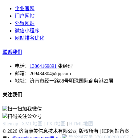
企业官网
门户网站
外贸网站
微信小程序
网站排名优化
联系我们
电话：
13864169891
张经理
邮箱：269434804@qq.com
地址：济南市经一路88号明珠国际商务港22层
关注我们
扫一扫加我微信
扫码关注公众号
Sitemap
|
XML地图
|
TXT地图
|
HTML地图
© 2026 济南康美信息技术有限公司 版权所有 | ICP网站备案
鲁公网安备 37010302001057号