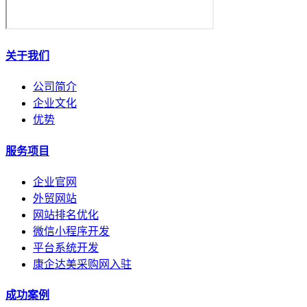
关于我们
公司简介
企业文化
优势
服务项目
企业官网
外贸网站
网站排名优化
微信小程序开发
平台系统开发
康企达美采购网入驻
成功案例