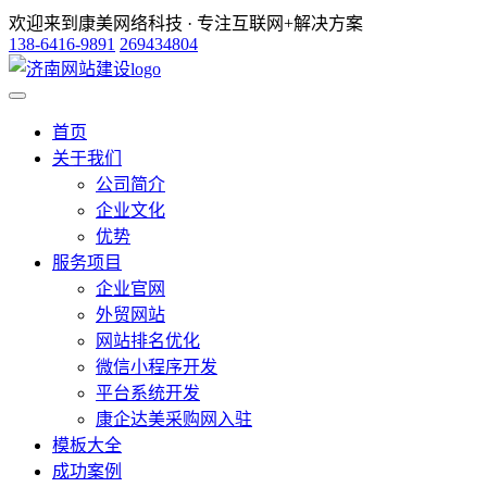
欢迎来到康美网络科技 · 专注互联网+解决方案
138-6416-9891
269434804
首页
关于我们
公司简介
企业文化
优势
服务项目
企业官网
外贸网站
网站排名优化
微信小程序开发
平台系统开发
康企达美采购网入驻
模板大全
成功案例