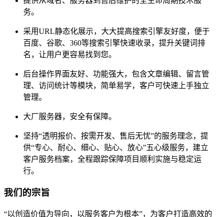
提供从域名、服务器到售后维护的全生命周期技术服
务。
采用URL静态化展示，大大提高搜索引擎友好度，便于
百度、谷歌、360等搜索引擎快速收录，提升关键词排
名，让用户更容易找到您。
后台操作界面友好、功能强大，包含文章编辑、留言管
理、访问统计等模块，简单易学，客户可快速上手独立
管理。
大厂服务器，安全有保障。
坚持“透明报价、按需开发、售后无忧”的服务理念，
提
供“专心、耐心、细心、贴心、放心”五心级服务，建立
客户服务档案，全程跟踪保障项目顺利实施与稳定运
行。
我们的宗旨
“以创造价值为导向，以服务客户为根本”，为客户打造高效的