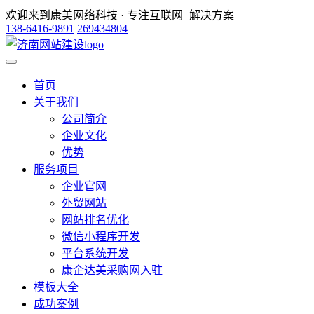
欢迎来到康美网络科技 · 专注互联网+解决方案
138-6416-9891
269434804
首页
关于我们
公司简介
企业文化
优势
服务项目
企业官网
外贸网站
网站排名优化
微信小程序开发
平台系统开发
康企达美采购网入驻
模板大全
成功案例