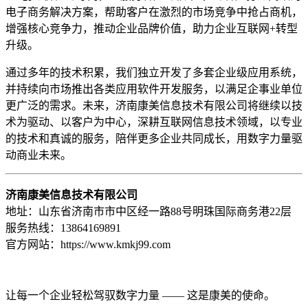
电子商务解决方案，帮助客户在激烈的市场竞争中抢占商机，
增强核心竞争力，推动企业品牌价值，助力企业互联网+转型
升级。
通过多年的技术积累，我们独立开发了多套企业级应用系统，
并持续向市场推出各类应用软件开发服务，以满足企事业单位
更广泛的需求。未来，济南康美信息技术有限公司将继续以技
术为驱动、以客户为中心，深耕互联网信息技术领域，以专业
的技术和真诚的服务，陪伴更多企业共同成长，用数字力量驱
动商业未来。
济南康美信息技术有限公司
地址：山东省济南市市中区经一路88号明珠国际商务港22层
服务热线：13864169891
官方网站：https://www.kmkj99.com
让每一个企业轻松驾驭数字力量 —— 这是康美的使命。