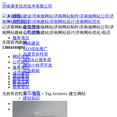
济南康美信息技术有限公司
首页
关于我们
公司简介
公司优势
服务项目
全国咨询热线：
网站建设
13864169891
SEO优化推广
百度竞价托管
网站首页
域名&云服务器
公司简介
微信小程序开发
服务项目
企业邮箱
成功案例
成功案例
新闻资讯
解决方案
联系我们
新闻资讯
公司动态
当前所在位置：
首页
»
Tag Archives: 建立网站
建站知识
模板大全
联系我们