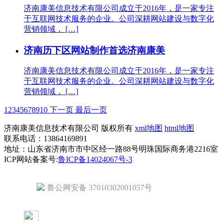
济南康美信息技术有限公司成立于2016年，是一家专注
于互联网技术服务的企业。公司深耕网站建设与数字化
营销领域， […]
济南历下区网站制作首选济南康美
济南康美信息技术有限公司成立于2016年，是一家专注
于互联网技术服务的企业。公司深耕网站建设与数字化
营销领域， […]
1
2
3
4
5
6
7
8
9
10
下一页
最后一页
济南康美信息技术有限公司 版权所有
xml地图
html地图
联系电话：13864169891
地址：山东省济南市市中区经一路88号明珠国际商务港2216室
ICP网站备案号:
鲁ICP备14024067号-3
鲁公网安备 37010302001057号